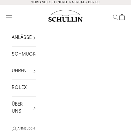
Zum Inhalt springen
VERSANDKOSTENFREI INNERHALB DER EU
Schullin
Navigationsmenü öffnen
Suche ö
Waren
ANLÄSSE
SCHMUCK
UHREN
ROLEX
ÜBER
UNS
ANMELDEN