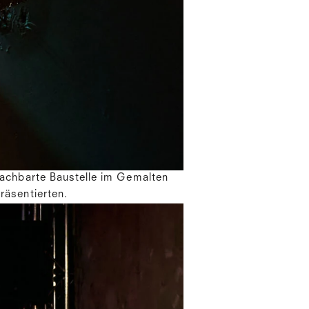
achbarte Baustelle im Gemalten
räsentierten.