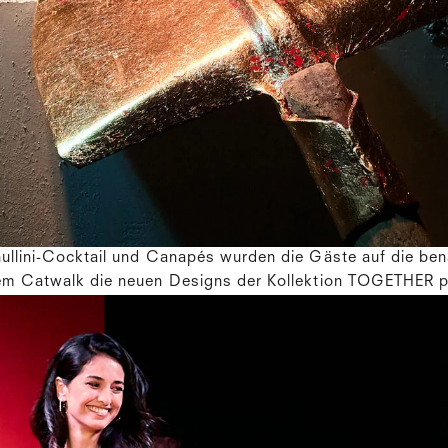
llini-Cocktail und Canapés wurden die Gäste auf die ben
m Catwalk die neuen Designs der Kollektion
TOGETHER
p