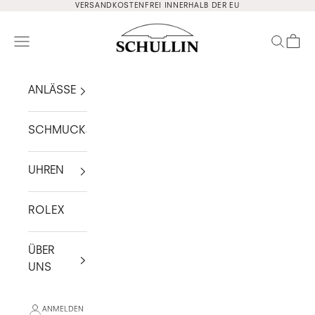
Zum Inhalt springen
VERSANDKOSTENFREI INNERHALB DER EU
Schullin
Navigationsmenü öffnen
Suche ö
Waren
ANLÄSSE
SCHMUCK
UHREN
ROLEX
ÜBER
UNS
ANMELDEN