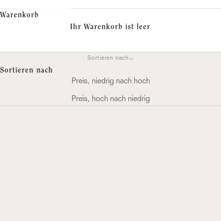
Warenkorb
Ihr Warenkorb ist leer
Weihnachten
Sortieren nach
Sortieren nach
Preis, niedrig nach hoch
Preis, hoch nach niedrig
DIAMANT CREOLEN
DIAMANT HALSKETTE
HEARTS
Angebot
€ 9.180