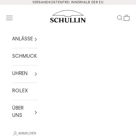
Zum Inhalt springen
VERSANDKOSTENFREI INNERHALB DER EU
Schullin
Navigationsmenü öffnen
Suche ö
Waren
ANLÄSSE
SCHMUCK
UHREN
ROLEX
ÜBER
UNS
ANMELDEN