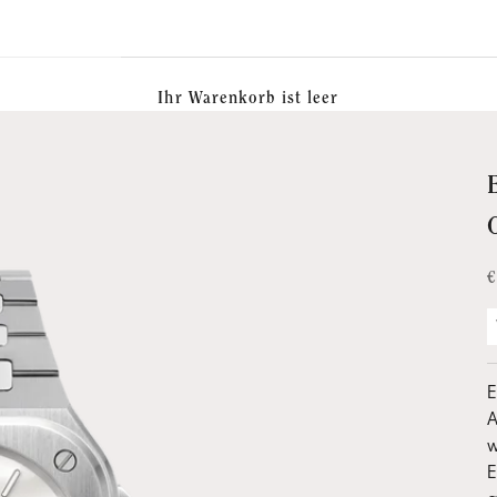
Ihr Warenkorb ist leer
A
€
E
w
E