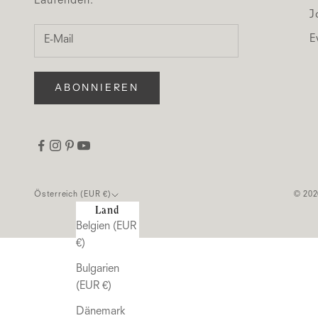
Laufenden.
J
E
ABONNIEREN
Österreich (EUR €)
© 202
Land
Belgien (EUR
€)
Bulgarien
(EUR €)
Dänemark