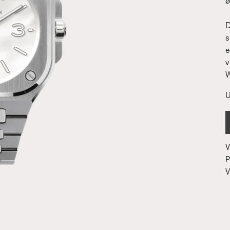
D
s
e
v
W
U
V
P
V