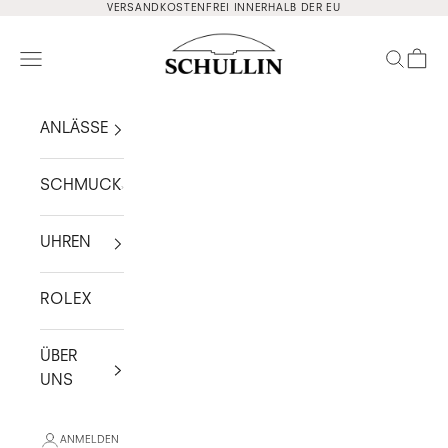
Zum Inhalt springen
VERSANDKOSTENFREI INNERHALB DER EU
Schullin
Navigationsmenü öffnen
Suche ö
Waren
ANLÄSSE
SCHMUCK
UHREN
ROLEX
ÜBER
UNS
ANMELDEN