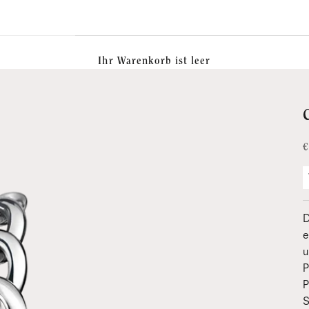
Ihr Warenkorb ist leer
A
€
D
e
u
P
P
S