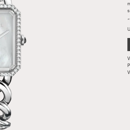
m
s
„
U
V
P
V