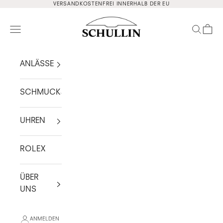
Zum Inhalt springen
VERSANDKOSTENFREI INNERHALB DER EU
Schullin
Navigationsmenü öffnen
Suche ö
Waren
ANLÄSSE
SCHMUCK
UHREN
ROLEX
ÜBER
UNS
ANMELDEN