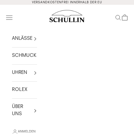
Zum Inhalt springen
VERSANDKOSTENFREI INNERHALB DER EU
Schullin
Navigationsmenü öffnen
Suche ö
Waren
ANLÄSSE
SCHMUCK
UHREN
ROLEX
ÜBER
UNS
ANMELDEN