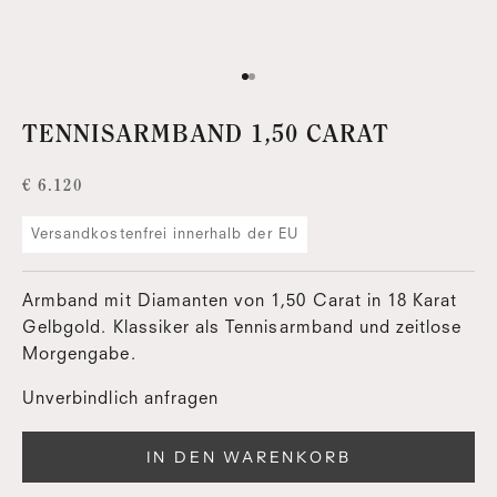
Gehe zu Element 1
Gehe zu Element 2
TENNIS­ARMBAND 1,50 CARAT
Angebot
€ 6.120
Versandkostenfrei innerhalb der EU
Armband mit Diamanten von 1,50 Carat in 18 Karat
Gelbgold. Klassiker als Tennisarmband und zeitlose
Morgengabe.
Unverbindlich anfragen
IN DEN WARENKORB