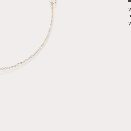
V
P
V