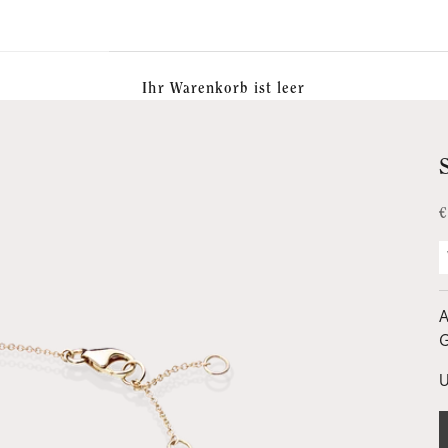
Ihr Warenkorb ist leer
A
€
A
G
U