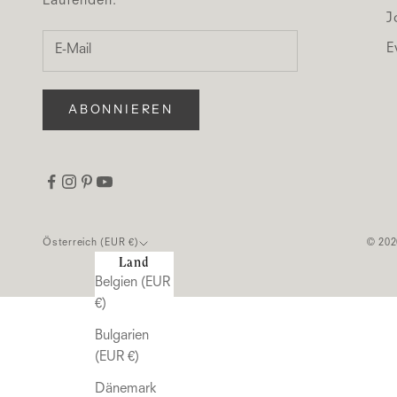
Laufenden.
J
E
ABONNIEREN
Österreich (EUR €)
© 202
Land
Belgien (EUR
€)
Bulgarien
(EUR €)
Dänemark