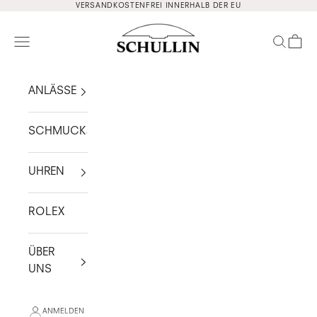
Zum Inhalt springen
VERSANDKOSTENFREI INNERHALB DER EU
Schullin
Navigationsmenü öffnen
Suche ö
Waren
ANLÄSSE
SCHMUCK
UHREN
ROLEX
ÜBER
UNS
ANMELDEN