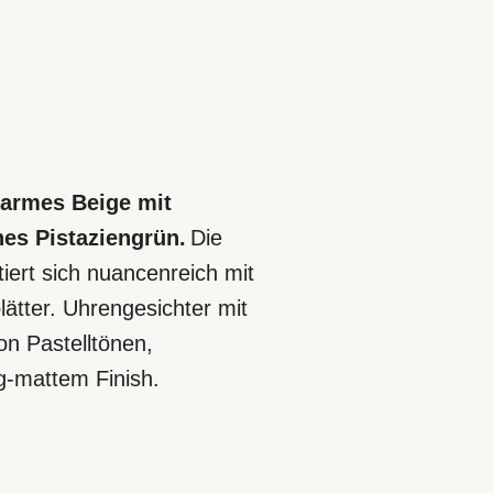
warmes Beige mit
hes Pistaziengrün.
Die
iert sich nuancenreich mit
lätter. Uhrengesichter mit
n Pastelltönen,
g-mattem Finish.