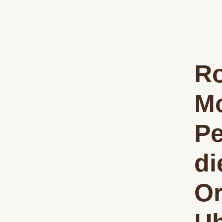
Ro
Mo
Pe
di
Or